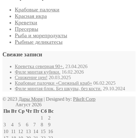
Крабовые палочки
Красная икра
Креветки
Пресервы
Рыба и морепродукты
Рыбные деликатесы
Свежие записи
Креветка северная 90+.
23.04.2026
Филе минтая кубики.
16.02.2026
Снижение цен!
20.03.2025
Крабовые палочки «Снежный краб»
06.02.2025
Филе минтая блок. Без шкуры, без кости.
29.10.2024
© 2023
Дары Моря
| Designed by:
PikeIt Corp
Август 2026
Пн
Вт
Ср
Чт
Пт
Сб
Вс
1
2
3
4
5
6
7
8
9
10
11
12
13
14
15
16