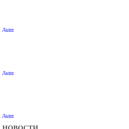
Креветки
Креветки от холодноводных до тигровых…
Далее
Рыбные деликатесы
Только проверенные продукты. Лучшее п�…
Далее
Красная икра
Красная икра является не только вкусн�…
Далее
НОВОСТИ