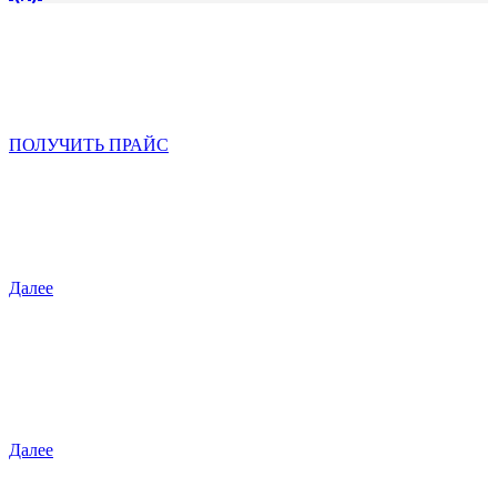
НАША ПРОДУКЦИЯ
Ассортимент, представленный нашей компанией,
удовлетворит самого требовательного покупателя.
ПОЛУЧИТЬ ПРАЙС
Крабовые палочки и мясо
Мы представляем обширный ассортимент…
Далее
Рыба и морепродукты
Нет смысла доказывать необходимость п…
Далее