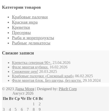
Категории товаров
Крабовые палочки
Красная икра
Креветки
Пресервы
Рыба и морепродукты
Рыбные деликатесы
Свежие записи
Креветка северная 90+.
23.04.2026
Филе минтая кубики.
16.02.2026
Снижение цен!
20.03.2025
Крабовые палочки «Снежный краб»
06.02.2025
Филе минтая блок. Без шкуры, без кости.
29.10.2024
© 2023
Дары Моря
| Designed by:
PikeIt Corp
Август 2026
Пн
Вт
Ср
Чт
Пт
Сб
Вс
1
2
3
4
5
6
7
8
9