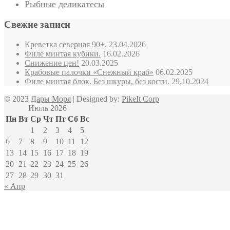
Рыбные деликатесы
Свежие записи
Креветка северная 90+.
23.04.2026
Филе минтая кубики.
16.02.2026
Снижение цен!
20.03.2025
Крабовые палочки «Снежный краб»
06.02.2025
Филе минтая блок. Без шкуры, без кости.
29.10.2024
© 2023
Дары Моря
| Designed by:
PikeIt Corp
Июль 2026
Пн
Вт
Ср
Чт
Пт
Сб
Вс
1
2
3
4
5
6
7
8
9
10
11
12
13
14
15
16
17
18
19
20
21
22
23
24
25
26
27
28
29
30
31
« Апр