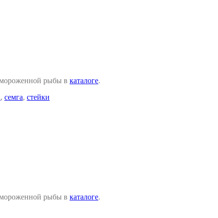
замороженной рыбы в
каталоге
.
а
,
семга
,
стейки
замороженной рыбы в
каталоге
.