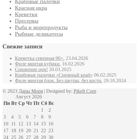
Крабовые палочки
Красная икра
Креветки
Пресервы
Рыба и морепродукты
Рыбные деликатесы
Свежие записи
Креветка северная 90+.
23.04.2026
Филе минтая кубики.
16.02.2026
Снижение цен!
20.03.2025
Крабовые палочки «Снежный краб»
06.02.2025
Филе минтая блок. Без шкуры, без кости.
29.10.2024
© 2023
Дары Моря
| Designed by:
PikeIt Corp
Август 2026
Пн
Вт
Ср
Чт
Пт
Сб
Вс
1
2
3
4
5
6
7
8
9
10
11
12
13
14
15
16
17
18
19
20
21
22
23
24
25
26
27
28
29
30