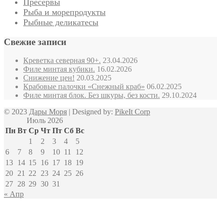
Пресервы
Рыба и морепродукты
Рыбные деликатесы
Свежие записи
Креветка северная 90+.
23.04.2026
Филе минтая кубики.
16.02.2026
Снижение цен!
20.03.2025
Крабовые палочки «Снежный краб»
06.02.2025
Филе минтая блок. Без шкуры, без кости.
29.10.2024
© 2023
Дары Моря
| Designed by:
PikeIt Corp
Июль 2026
Пн
Вт
Ср
Чт
Пт
Сб
Вс
1
2
3
4
5
6
7
8
9
10
11
12
13
14
15
16
17
18
19
20
21
22
23
24
25
26
27
28
29
30
31
« Апр