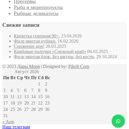
Пресервы
Рыба и морепродукты
Рыбные деликатесы
Свежие записи
Креветка северная 90+.
23.04.2026
Филе минтая кубики.
16.02.2026
Снижение цен!
20.03.2025
Крабовые палочки «Снежный краб»
06.02.2025
Филе минтая блок. Без шкуры, без кости.
29.10.2024
© 2023
Дары Моря
| Designed by:
PikeIt Corp
Август 2026
Пн
Вт
Ср
Чт
Пт
Сб
Вс
1
2
3
4
5
6
7
8
9
10
11
12
13
14
15
16
17
18
19
20
21
22
23
24
25
26
27
28
29
30
31
« Апр
Наш телеграм