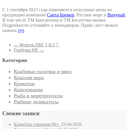
С 1 сентября 2023 года изменяются отпускные цены на
продукцию компании
Санта Бремор
, Русское море и
Вичунай
.
В том числе ТМ Бригантина и ТМ Богатства океана.
Подробности уточняйте у менеджеров. Прайс-лист можно
скачать
тут
.
←
Форель ПБГ 1,8-2,7.
Горбуша НР.
→
Категории
Крабовые палочки и мясо
Красная икра
Креветки
Консервация
Рыба и морепродукты
Рыбные деликатесы
Свежие записи
Креветка северная 90+.
23.04.2026